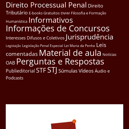
Direito Processual Penal
Direito
Tributário
E-books Gratuitos
Filosofia e Formação
ENAM
Informativos
Humanística
Informações de Concursos
Jurisprudência
Interesses Difusos e Coletivos
Leis
Legislação Penal Especial
Lei Maria da Penha
Legislação
Material de aula
comentadas
Notícias
Perguntas e Respostas
OAB
STJ
STF
Súmulas
Vídeos
Publieditorial
Áudio e
Podcasts