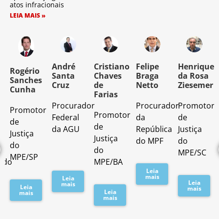
atos infracionais
LEIA MAIS »
o
André
Cristiano
Felipe
Henrique
Rogério
Santa
Chaves
Braga
da Rosa
Sanches
Cruz
de
Netto
Ziesemer
Cunha
Farias
Procurador
Procurador
Promotor
Promotor
o
Promotor
Federal
da
de
de
de
da AGU
República
Justiça
Justiça
Justiça
do MPF
do
do
do
MPE/SC
MPE/SP
ado
MPE/BA
Leia
mais
Leia
Leia
mais
Leia
mais
Leia
mais
mais