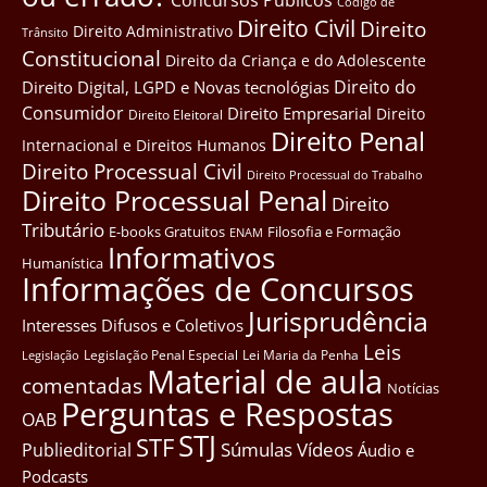
Côdigo de
Direito Civil
Direito
Direito Administrativo
Trânsito
Constitucional
Direito da Criança e do Adolescente
Direito do
Direito Digital, LGPD e Novas tecnológias
Consumidor
Direito Empresarial
Direito
Direito Eleitoral
Direito Penal
Internacional e Direitos Humanos
Direito Processual Civil
Direito Processual do Trabalho
Direito Processual Penal
Direito
Tributário
E-books Gratuitos
Filosofia e Formação
ENAM
Informativos
Humanística
Informações de Concursos
Jurisprudência
Interesses Difusos e Coletivos
Leis
Legislação Penal Especial
Lei Maria da Penha
Legislação
Material de aula
comentadas
Notícias
Perguntas e Respostas
OAB
STJ
STF
Súmulas
Vídeos
Publieditorial
Áudio e
Podcasts