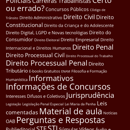
Certo
Policiais
Carreiras Trabalhistas
ou errado?
Concursos Públicos
Côdigo de
Direito Civil
Direito
Direito Administrativo
Trânsito
Constitucional
Direito da Criança e do Adolescente
Direito do
Direito Digital, LGPD e Novas tecnológias
Consumidor
Direito Empresarial
Direito
Direito Eleitoral
Direito Penal
Internacional e Direitos Humanos
Direito Processual Civil
Direito Processual do Trabalho
Direito Processual Penal
Direito
Tributário
E-books Gratuitos
Filosofia e Formação
ENAM
Informativos
Humanística
Informações de Concursos
Jurisprudência
Interesses Difusos e Coletivos
Leis
Legislação Penal Especial
Lei Maria da Penha
Legislação
Material de aula
comentadas
Notícias
Perguntas e Respostas
OAB
STJ
STF
Súmulas
Vídeos
Publieditorial
Áudio e