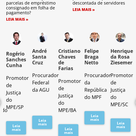
parcelas de empréstimo
descontada de servidores
consignado em folha de
LEIA MAIS »
pagamento?
LEIA MAIS »
o
André
Cristiano
Felipe
Henrique
Rogério
Santa
Chaves
Braga
da Rosa
Sanches
Cruz
de
Netto
Ziesemer
Cunha
Farias
Procurador
Procurador
Promotor
Promotor
o
Promotor
Federal
da
de
de
de
da AGU
República
Justiça
Justiça
Justiça
do MPF
do
do
do
MPE/SC
MPE/SP
ado
MPE/BA
Leia
mais
Leia
Leia
mais
Leia
mais
Leia
mais
mais