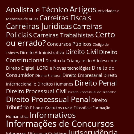
Artigos
Analista e Técnico
Atividades e
Carreiras Fiscais
Materiais de Aulas
Carreiras Jurídicas
Carreiras
Certo
Policiais
Carreiras Trabalhistas
ou errado?
Concursos Públicos
Côdigo de
Direito Civil
Direito
Direito Administrativo
Trânsito
Constitucional
Direito da Criança e do Adolescente
Direito do
Direito Digital, LGPD e Novas tecnológias
Consumidor
Direito Empresarial
Direito
Direito Eleitoral
Direito Penal
Internacional e Direitos Humanos
Direito Processual Civil
Direito Processual do Trabalho
Direito Processual Penal
Direito
Tributário
E-books Gratuitos
Filosofia e Formação
ENAM
Informativos
Humanística
Informações de Concursos
Jurisprudência
Interesses Difusos e Coletivos