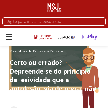
Material de aula
,
Perguntas e Respostas
Certo ou errado?
Depreende-se do princípio
da lesividade que a
autolesão, via de regra, não
é punível