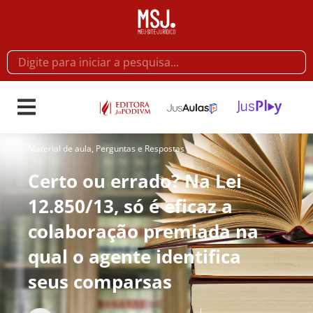
Material de aula
,
Perguntas e Respostas
Certo ou errado? Na Lei
12.850/13, só é eficaz a
colaboração premiada na
qual o agente identifica
seus comparsas