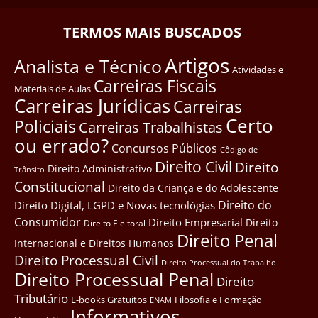
TERMOS MAIS BUSCADOS
Artigos
Analista e Técnico
Atividades e
Carreiras Fiscais
Materiais de Aulas
Carreiras Jurídicas
Carreiras
Certo
Policiais
Carreiras Trabalhistas
ou errado?
Concursos Públicos
Côdigo de
Direito Civil
Direito
Direito Administrativo
Trânsito
Constitucional
Direito da Criança e do Adolescente
Direito do
Direito Digital, LGPD e Novas tecnológias
Consumidor
Direito Empresarial
Direito
Direito Eleitoral
Direito Penal
Internacional e Direitos Humanos
Direito Processual Civil
Direito Processual do Trabalho
Direito Processual Penal
Direito
Tributário
E-books Gratuitos
Filosofia e Formação
ENAM
Informativos