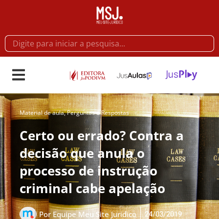
Material de aula
,
Perguntas e Respostas
Certo ou errado? Contra a
decisão que anula o
processo de instrução
criminal cabe apelação
24/03/2019
Por
Equipe Meu Site Jurídico