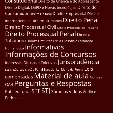
Constitucional
Direito da Criança e do Adolescente
Direito do
Direito Digital, LGPD e Novas tecnológias
Consumidor
Direito Empresarial
Direito
Direito Eleitoral
Direito Penal
Internacional e Direitos Humanos
Direito Processual Civil
Direito Processual do Trabalho
Direito Processual Penal
Direito
Tributário
E-books Gratuitos
Filosofia e Formação
ENAM
Informativos
Humanística
Informações de Concursos
Jurisprudência
Interesses Difusos e Coletivos
Leis
Legislação Penal Especial
Lei Maria da Penha
Legislação
Material de aula
comentadas
Notícias
Perguntas e Respostas
OAB
STJ
STF
Súmulas
Vídeos
Publieditorial
Áudio e
Podcasts