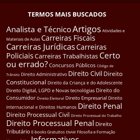
TERMOS MAIS BUSCADOS
Artigos
Analista e Técnico
Atividades e
Carreiras Fiscais
Materiais de Aulas
Carreiras Jurídicas
Carreiras
Certo
Policiais
Carreiras Trabalhistas
ou errado?
Concursos Públicos
Côdigo de
Direito Civil
Direito
Direito Administrativo
Trânsito
Constitucional
Direito da Criança e do Adolescente
Direito do
Direito Digital, LGPD e Novas tecnológias
Consumidor
Direito Empresarial
Direito
Direito Eleitoral
Direito Penal
Internacional e Direitos Humanos
Direito Processual Civil
Direito Processual do Trabalho
Direito Processual Penal
Direito
Tributário
E-books Gratuitos
Filosofia e Formação
ENAM
Informativos