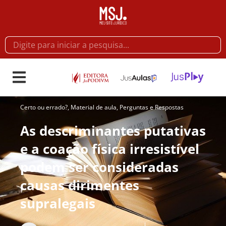
Certo ou errado?
,
Material de aula
,
Perguntas e Respostas
As descriminantes putativas
e a coação física irresistível
podem ser consideradas
causas dirimentes
supralegais