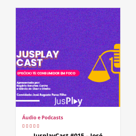
Áudio e Podcasts
JusplayCast #015 – José