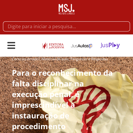
Certo ou errado?
,
Material de aula
,
Perguntas e Respostas
Para o reconhecimento da
falta disciplinar na
execução penal, é
imprescindível a
instauração de
procedimento