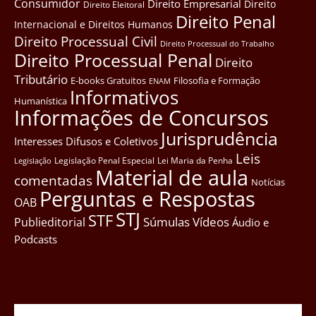
Consumidor
Direito Empresarial
Direito
Direito Eleitoral
Direito Penal
Internacional e Direitos Humanos
Direito Processual Civil
Direito Processual do Trabalho
Direito Processual Penal
Direito
Tributário
E-books Gratuitos
Filosofia e Formação
ENAM
Informativos
Humanística
Informações de Concursos
Jurisprudência
Interesses Difusos e Coletivos
Leis
Legislação Penal Especial
Lei Maria da Penha
Legislação
Material de aula
comentadas
Notícias
Perguntas e Respostas
OAB
STJ
STF
Súmulas
Vídeos
Publieditorial
Áudio e
Podcasts