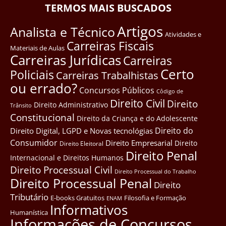
TERMOS MAIS BUSCADOS
Artigos
Analista e Técnico
Atividades e
Carreiras Fiscais
Materiais de Aulas
Carreiras Jurídicas
Carreiras
Certo
Policiais
Carreiras Trabalhistas
ou errado?
Concursos Públicos
Côdigo de
Direito Civil
Direito
Direito Administrativo
Trânsito
Constitucional
Direito da Criança e do Adolescente
Direito do
Direito Digital, LGPD e Novas tecnológias
Consumidor
Direito Empresarial
Direito
Direito Eleitoral
Direito Penal
Internacional e Direitos Humanos
Direito Processual Civil
Direito Processual do Trabalho
Direito Processual Penal
Direito
Tributário
E-books Gratuitos
Filosofia e Formação
ENAM
Informativos
Humanística
Informações de Concursos