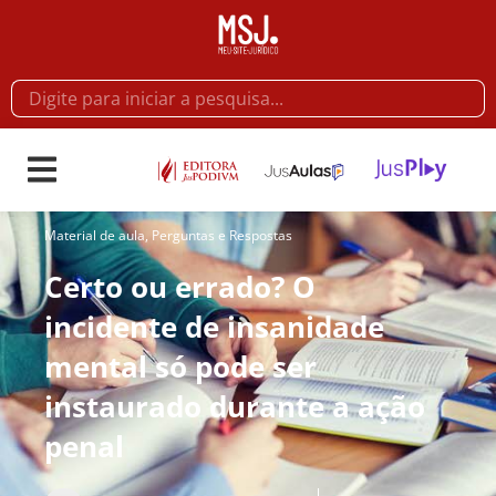
Material de aula
,
Perguntas e Respostas
Certo ou errado? O
incidente de insanidade
mental só pode ser
instaurado durante a ação
penal