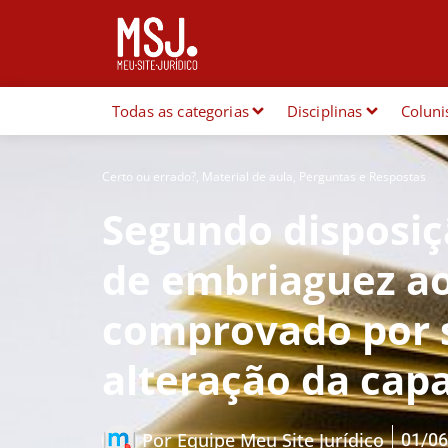
Todas as categorias
Disciplinas
Coluni
Certo ou errado?
,
Material de aula
,
Perguntas e Respostas
Segundo disposiç
de embriaguez ao
comprovado por 
alteração da cap
01/06
Por
Equipe Meu Site Jurídico