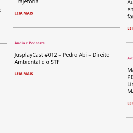
Trajetória
Au
em
s
LEIA MAIS
fa
LE
Áudio e Podcasts
JusplayCast #012 – Pedro Abi – Direito
Art
Ambiental e o STF
Ma
LEIA MAIS
PE
Li
Ma
LE