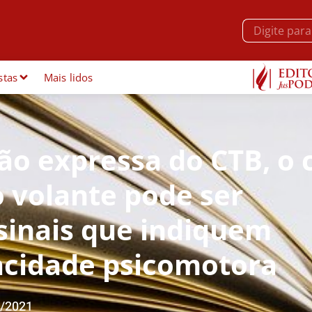
stas
Mais lidos
ão expressa do CTB, o 
 volante pode ser
sinais que indiquem
acidade psicomotora
/2021