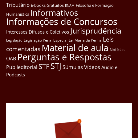
Tributário
E-books Gratuitos
Filosofia e Formação
ENAM
Informativos
Humanística
Informações de Concursos
Jurisprudência
Interesses Difusos e Coletivos
Leis
Legislação Penal Especial
Lei Maria da Penha
Legislação
Material de aula
comentadas
Notícias
Perguntas e Respostas
OAB
STJ
STF
Súmulas
Vídeos
Publieditorial
Áudio e
Podcasts