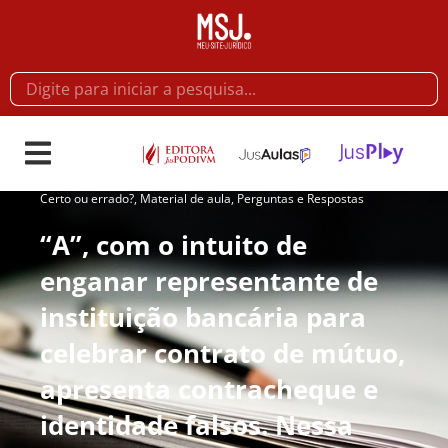
Certo ou errado?
,
Material de aula
,
Perguntas e Respostas
“A”, com o intuito de
enganar representante de
instituição bancária para
celebrar contrato de mútuo,
apresenta contracheque e
identidade falsos. Nessa