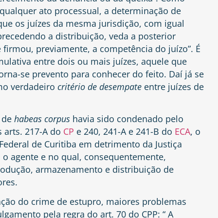
e qualquer ato processual, a determinação de
que os juízes da mesma jurisdição, com igual
recedendo a distribuição, veda a posterior
e firmou, previamente, a competência do juízo”. É
ulativa entre dois ou mais juízes, aquele que
rna-se prevento para conhecer do feito. Daí já se
mo verdadeiro
critério de desempate
entre juízes de
e de
habeas corpus
havia sido condenado pelo
 arts. 217-A do
CP
e 240, 241-A e 241-B do
ECA
, o
Federal de Curitiba em detrimento da Justiça
ia o agente e no qual, consequentemente,
rodução, armazenamento e distribuição de
res.
gação do crime de estupro, maiores problemas
lgamento pela regra do art. 70 do CPP: “ A