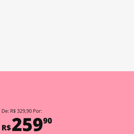
De: R$ 329,90 Por:
259
90
R$