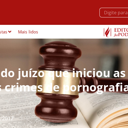
stas
Mais lidos
do juízo que iniciou as
s crimes de pornografi
/2017