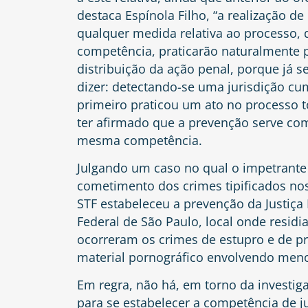
destaca
Espínola Filho
, “a realização d
qualquer medida relativa ao processo, 
competência, praticarão naturalmente p
distribuição da ação penal, porque já s
dizer: detectando-se uma jurisdição cum
primeiro praticou um ato no processo to
ter afirmado que a prevenção serve co
mesma competência.
Julgando um caso no qual o impetrant
cometimento dos crimes tipificados nos
STF estabeleceu a prevenção da Justiça 
Federal de São Paulo, local onde resid
ocorreram os crimes de estupro e de p
material pornográfico envolvendo meno
Em regra, não há, em torno da investi
para se estabelecer a competência de ju