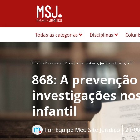
Todas as categorias
Disciplinas
Coluni
Direito Processual Penal
,
Informativos
,
Jurisprudência
,
STF
868: A prevenção 
investigações no
infantil
21/06
Por
Equipe Meu Site Jurídico