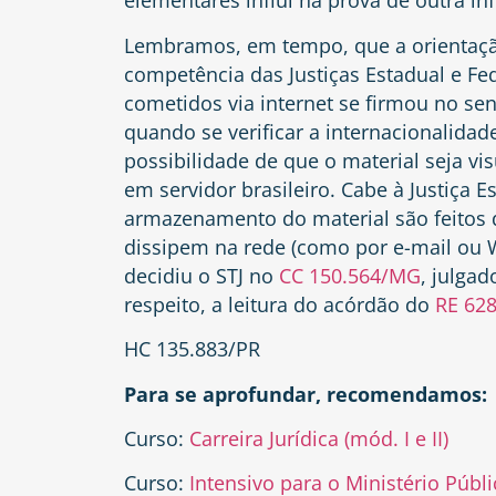
elementares influi na prova de outra inf
Lembramos, em tempo, que a orientação
competência das Justiças Estadual e Fede
cometidos via internet se firmou no sen
quando se verificar a internacionalidad
possibilidade de que o material seja v
em servidor brasileiro. Cabe à Justiça 
armazenamento do material são feitos d
dissipem na rede (como por e-mail ou 
decidiu o STJ no
CC 150.564/MG
, julga
respeito, a leitura do acórdão do
RE 62
HC 135.883/PR
Para se aprofundar, recomendamos:
Curso:
Carreira Jurídica (mód. I e II)
Curso:
Intensivo para o Ministério Públ